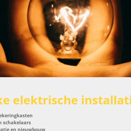
e elektrische installat
ekeringkasten
n schakelaars
ovatie en nieuwbouw